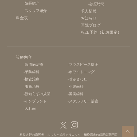
-院長紹介
-診療時間
-スタッフ紹介
求人情報
料金表
お知らせ
医院ブログ
WEB予約（初診限定）
診療内容
-歯周病治療
-マウスピース矯正
-予防歯科
-ホワイトニング
-根管治療
-噛み合わせ
-虫歯治療
-小児歯科
-親知らずの抜歯
-審美歯科
-インプラント
-メタルフリー治療
-入れ歯
相模大野の歯医者
ふじもと歯科クリニック 相模原市の歯周病専門医