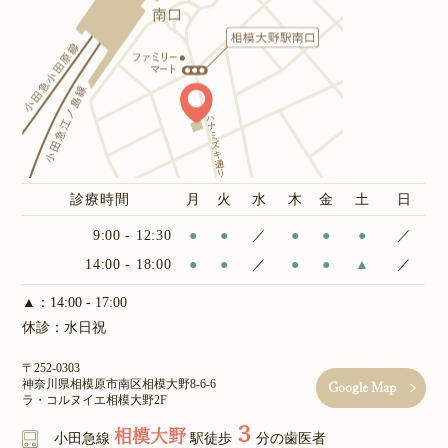
診療時間
月
火
水
木
金
土
日
9:00 - 12:30
●
●
／
●
●
●
／
14:00 - 18:00
●
●
／
●
●
▲
／
▲：14:00 - 17:00
休診：水日祝
〒252-0303
神奈川県相模原市南区相模大野8-6-6
Google Map
ラ・コルヌイエ相模大野2F
３
相模大野
小田急線
駅徒歩
分の歯医者