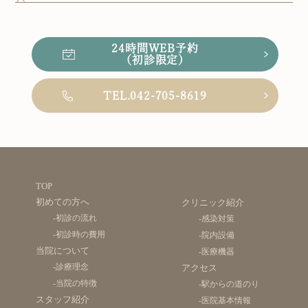
24時間WEB予約
（初診限定）
TEL.042-705-8619
TOP
初めての方へ
クリニック紹介
-初診の流れ
-感染対策
-初診時の費用
-院内設備
当院について
-医療機器
-診療理念
アクセス
-当院の特徴
-駅からの道のり
スタッフ紹介
-医院基本情報