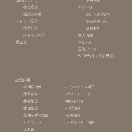
当院について
-医療機器
-診療理念
アクセス
-当院の特徴
-駅からの道のり
スタッフ紹介
-医院基本情報
-院長紹介
-診療時間
-スタッフ紹介
求人情報
料金表
お知らせ
医院ブログ
WEB予約（初診限定）
診療内容
-歯周病治療
-マウスピース矯正
-予防歯科
-ホワイトニング
-根管治療
-噛み合わせ
-虫歯治療
-小児歯科
-親知らずの抜歯
-審美歯科
-インプラント
-メタルフリー治療
-入れ歯