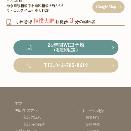
〒252-0303
神奈川県相模原市南区相模大野8-6-6
Google Map
ラ・コルヌイエ相模大野2F
３
相模大野
小田急線
駅徒歩
分の歯医者
24時間WEB予約
（初診限定）
TEL.042-705-8619
TOP
初めての方へ
クリニック紹介
-初診の流れ
-感染対策
-初診時の費用
-院内設備