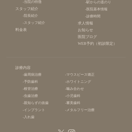
-当院の特徴
-駅からの道のり
スタッフ紹介
-医院基本情報
-院長紹介
-診療時間
-スタッフ紹介
求人情報
料金表
お知らせ
医院ブログ
WEB予約（初診限定）
診療内容
-歯周病治療
-マウスピース矯正
-予防歯科
-ホワイトニング
-根管治療
-噛み合わせ
-虫歯治療
-小児歯科
-親知らずの抜歯
-審美歯科
-インプラント
-メタルフリー治療
-入れ歯