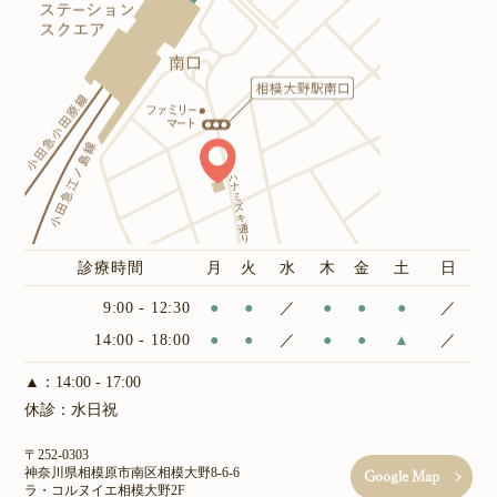
診療時間
月
火
水
木
金
土
日
9:00 - 12:30
●
●
／
●
●
●
／
14:00 - 18:00
●
●
／
●
●
▲
／
▲：14:00 - 17:00
休診：水日祝
〒252-0303
神奈川県相模原市南区相模大野8-6-6
Google Map
ラ・コルヌイエ相模大野2F