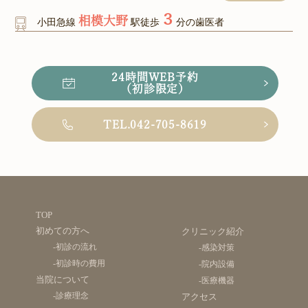
３
相模大野
小田急線
駅徒歩
分の歯医者
24時間WEB予約
（初診限定）
TEL.042-705-8619
TOP
初めての方へ
クリニック紹介
-初診の流れ
-感染対策
-初診時の費用
-院内設備
当院について
-医療機器
-診療理念
アクセス