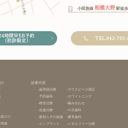
相模大野
小田急線
駅徒
24時間WEB予約
TEL.042-705-
（初診限定）
紹介
診療内容
策
-歯周病治療
-マウスピース矯正
備
-予防歯科
-ホワイトニング
器
-根管治療
-噛み合わせ
-虫歯治療
-小児歯科
の道のり
-親知らずの抜歯
-審美歯科
本情報
-インプラント
-メタルフリー治療