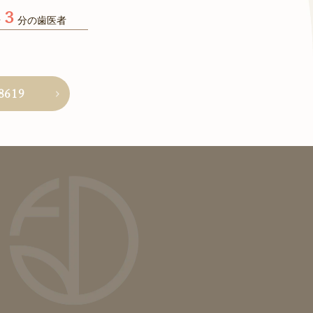
３
歩
分の歯医者
8619