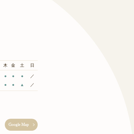
木
金
土
日
●
●
●
／
●
●
▲
／
Google Map