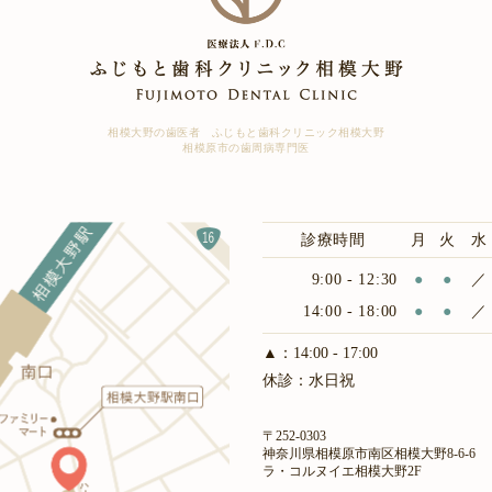
相模大野の歯医者 ふじもと歯科クリニック相模大野
相模原市の歯周病専門医
診療時間
月
火
水
9:00 - 12:30
●
●
／
14:00 - 18:00
●
●
／
▲：14:00 - 17:00
休診：水日祝
〒252-0303
神奈川県相模原市南区相模大野8-6-6
ラ・コルヌイエ相模大野2F