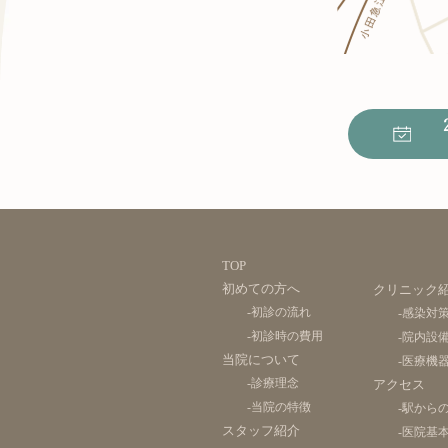
TOP
初めての方へ
クリニック
-初診の流れ
-感染対
-初診時の費用
-院内設
当院について
-医療機
-診療理念
アクセス
-当院の特徴
-駅から
スタッフ紹介
-医院基