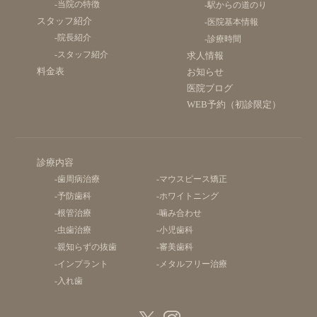
-当院の特徴
-駅からの道のり
スタッフ紹介
-医院基本情報
-院長紹介
-診療時間
-スタッフ紹介
求人情報
料金表
お知らせ
医院ブログ
WEB予約（初診限定）
診療内容
-歯周病治療
-マウスピース矯正
-予防歯科
-ホワイトニング
-根管治療
-噛み合わせ
-虫歯治療
-小児歯科
-親知らずの抜歯
-審美歯科
-インプラント
-メタルフリー治療
-入れ歯