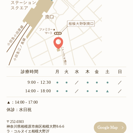
診療時間
月
火
水
木
金
土
日
9:00 - 12:30
●
●
／
●
●
●
／
14:00 - 18:00
●
●
／
●
●
▲
／
▲：14:00 - 17:00
休診：水日祝
〒252-0303
神奈川県相模原市南区相模大野8-6-6
Google Map
ラ・コルヌイエ相模大野2F