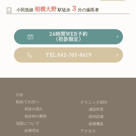
３
相模大野
小田急線
駅徒歩
分の歯医者
24時間WEB予約
（初診限定）
TEL.042-705-8619
TOP
初めての方へ
クリニック紹介
-初診の流れ
-感染対策
-初診時の費用
-院内設備
当院について
-医療機器
-診療理念
アクセス