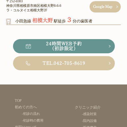
〒252-0303
神奈川県相模原市南区相模大野8-6-6
Google Map
ラ・コルヌイエ相模大野2F
３
相模大野
小田急線
駅徒歩
分の歯医者
24時間WEB予約
（初診限定）
TEL.042-705-8619
TOP
初めての方へ
クリニック紹介
-初診の流れ
-感染対策
-初診時の費用
-院内設備