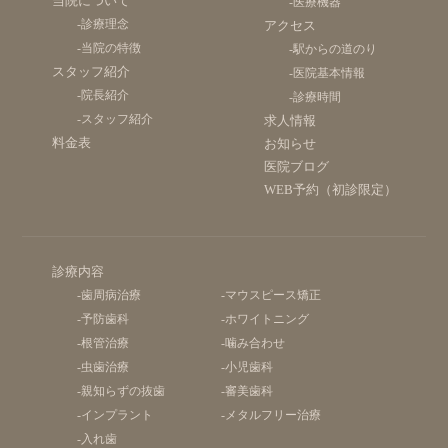
当院について
-医療機器
-診療理念
アクセス
-当院の特徴
-駅からの道のり
スタッフ紹介
-医院基本情報
-院長紹介
-診療時間
-スタッフ紹介
求人情報
料金表
お知らせ
医院ブログ
WEB予約（初診限定）
診療内容
-歯周病治療
-マウスピース矯正
-予防歯科
-ホワイトニング
-根管治療
-噛み合わせ
-虫歯治療
-小児歯科
-親知らずの抜歯
-審美歯科
-インプラント
-メタルフリー治療
-入れ歯