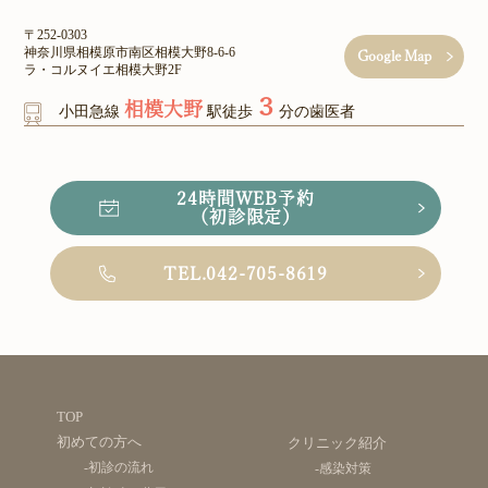
〒252-0303
神奈川県相模原市南区相模大野8-6-6
Google Map
ラ・コルヌイエ相模大野2F
３
相模大野
小田急線
駅徒歩
分の歯医者
24時間WEB予約
（初診限定）
TEL.042-705-8619
TOP
初めての方へ
クリニック紹介
-初診の流れ
-感染対策