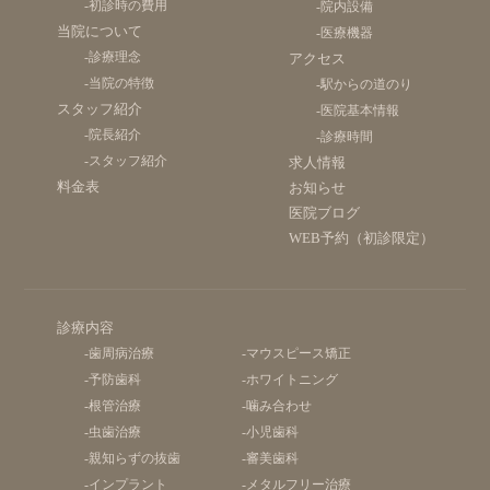
-初診時の費用
-院内設備
当院について
-医療機器
-診療理念
アクセス
-当院の特徴
-駅からの道のり
スタッフ紹介
-医院基本情報
-院長紹介
-診療時間
-スタッフ紹介
求人情報
料金表
お知らせ
医院ブログ
WEB予約（初診限定）
診療内容
-歯周病治療
-マウスピース矯正
-予防歯科
-ホワイトニング
-根管治療
-噛み合わせ
-虫歯治療
-小児歯科
-親知らずの抜歯
-審美歯科
-インプラント
-メタルフリー治療