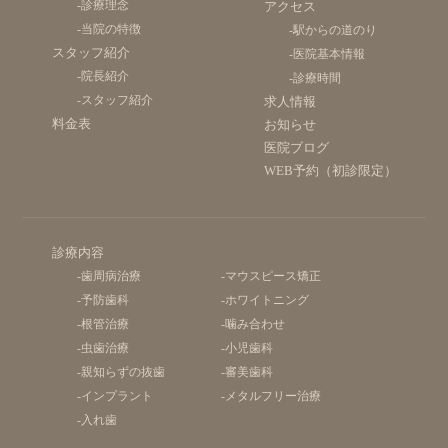
-診療理念
アクセス
-当院の特徴
-駅からの道のり
スタッフ紹介
-医院基本情報
-院長紹介
-診療時間
-スタッフ紹介
求人情報
料金表
お知らせ
医院ブログ
WEB予約（初診限定）
診療内容
-歯周病治療
-マウスピース矯正
-予防歯科
-ホワイトニング
-根管治療
-噛み合わせ
-虫歯治療
-小児歯科
-親知らずの抜歯
-審美歯科
-インプラント
-メタルフリー治療
-入れ歯