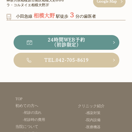
神奈川県相模原市南区相模大野8-6-6
Google Map
ラ・コルヌイエ相模大野2F
３
相模大野
小田急線
駅徒歩
分の歯医者
24時間WEB予約
（初診限定）
TEL.042-705-8619
TOP
初めての方へ
クリニック紹介
-初診の流れ
-感染対策
-初診時の費用
-院内設備
当院について
-医療機器