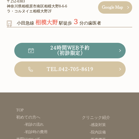
〒252-0303
神奈川県相模原市南区相模大野8-6-6
Google Map
ラ・コルヌイエ相模大野2F
３
相模大野
小田急線
駅徒歩
分の歯医者
24時間WEB予約
（初診限定）
TEL.042-705-8619
TOP
初めての方へ
クリニック紹介
-初診の流れ
-感染対策
-初診時の費用
-院内設備