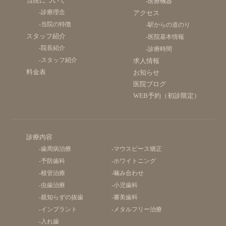
当院について
-医療機器
-診療理念
アクセス
-当院の特徴
-駅からの道のり
スタッフ紹介
-医院基本情報
-院長紹介
-診療時間
-スタッフ紹介
求人情報
料金表
お知らせ
医院ブログ
WEB予約（初診限定）
診療内容
-歯周病治療
-マウスピース矯正
-予防歯科
-ホワイトニング
-根管治療
-噛み合わせ
-虫歯治療
-小児歯科
-親知らずの抜歯
-審美歯科
-インプラント
-メタルフリー治療
-入れ歯