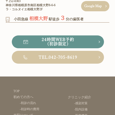
〒252-0303
神奈川県相模原市南区相模大野8-6-6
Google Map
ラ・コルヌイエ相模大野2F
３
相模大野
小田急線
駅徒歩
分の歯医者
24時間WEB予約
（初診限定）
TEL.042-705-8619
TOP
初めての方へ
クリニック紹介
-初診の流れ
-感染対策
-初診時の費用
-院内設備