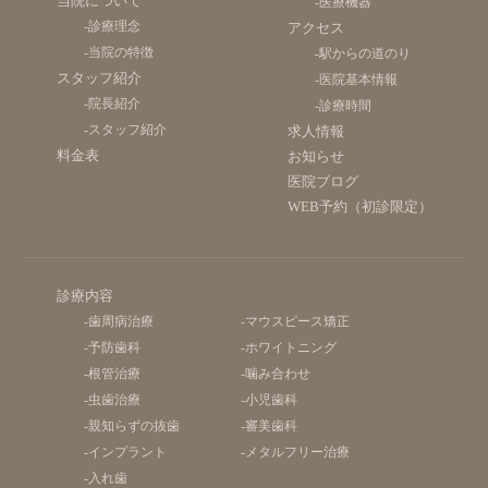
当院について
-医療機器
-診療理念
アクセス
-当院の特徴
-駅からの道のり
スタッフ紹介
-医院基本情報
-院長紹介
-診療時間
-スタッフ紹介
求人情報
料金表
お知らせ
医院ブログ
WEB予約（初診限定）
診療内容
-歯周病治療
-マウスピース矯正
-予防歯科
-ホワイトニング
-根管治療
-噛み合わせ
-虫歯治療
-小児歯科
-親知らずの抜歯
-審美歯科
-インプラント
-メタルフリー治療
-入れ歯