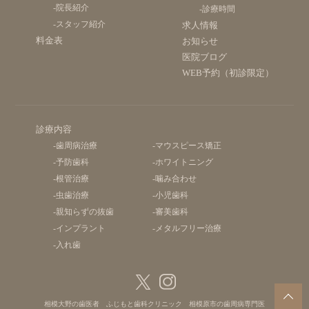
-院長紹介
-診療時間
-スタッフ紹介
求人情報
料金表
お知らせ
医院ブログ
WEB予約（初診限定）
診療内容
-歯周病治療
-マウスピース矯正
-予防歯科
-ホワイトニング
-根管治療
-噛み合わせ
-虫歯治療
-小児歯科
-親知らずの抜歯
-審美歯科
-インプラント
-メタルフリー治療
-入れ歯
相模大野の歯医者
ふじもと歯科クリニック 相模原市の歯周病専門医