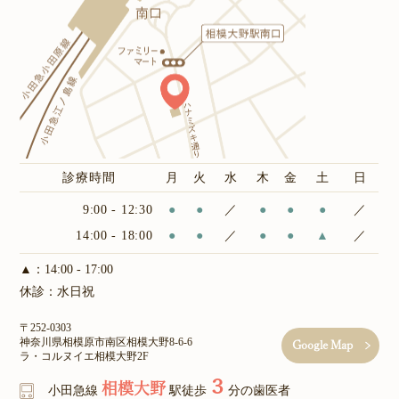
診療時間
月
火
水
木
金
土
日
9:00 - 12:30
●
●
／
●
●
●
／
14:00 - 18:00
●
●
／
●
●
▲
／
▲：14:00 - 17:00
休診：水日祝
〒252-0303
神奈川県相模原市南区相模大野8-6-6
Google Map
ラ・コルヌイエ相模大野2F
３
相模大野
小田急線
駅徒歩
分の歯医者