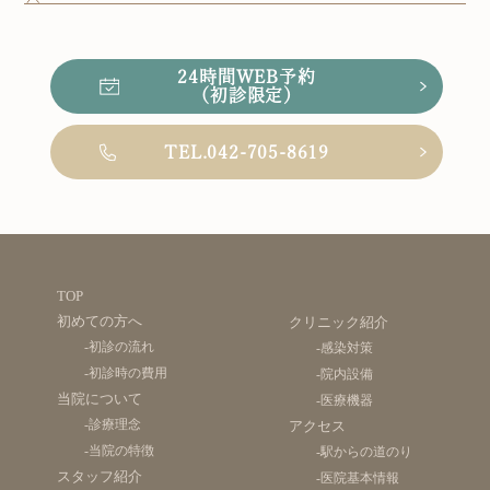
24時間WEB予約
（初診限定）
TEL.042-705-8619
TOP
初めての方へ
クリニック紹介
-初診の流れ
-感染対策
-初診時の費用
-院内設備
当院について
-医療機器
-診療理念
アクセス
-当院の特徴
-駅からの道のり
スタッフ紹介
-医院基本情報