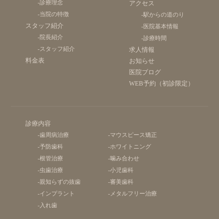
-診療理念
アクセス
-当院の特徴
-駅からの道のり
スタッフ紹介
-医院基本情報
-院長紹介
-診療時間
-スタッフ紹介
求人情報
料金表
お知らせ
医院ブログ
WEB予約（初診限定）
診療内容
-歯周病治療
-マウスピース矯正
-予防歯科
-ホワイトニング
-根管治療
-噛み合わせ
-虫歯治療
-小児歯科
-親知らずの抜歯
-審美歯科
-インプラント
-メタルフリー治療
-入れ歯