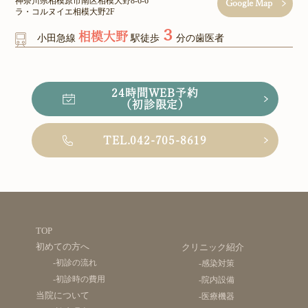
神奈川県相模原市南区相模大野8-6-6
Google Map
ラ・コルヌイエ相模大野2F
３
相模大野
小田急線
駅徒歩
分の歯医者
24時間WEB予約
（初診限定）
TEL.042-705-8619
TOP
初めての方へ
クリニック紹介
-初診の流れ
-感染対策
-初診時の費用
-院内設備
当院について
-医療機器