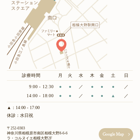
診療時間
月
火
水
木
金
土
日
9:00 - 12:30
●
●
／
●
●
●
／
14:00 - 18:00
●
●
／
●
●
▲
／
▲：14:00 - 17:00
休診：水日祝
〒252-0303
神奈川県相模原市南区相模大野8-6-6
Google Map
ラ・コルヌイエ相模大野2F