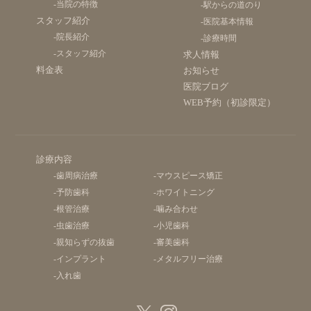
-当院の特徴
-駅からの道のり
スタッフ紹介
-医院基本情報
-院長紹介
-診療時間
-スタッフ紹介
求人情報
料金表
お知らせ
医院ブログ
WEB予約（初診限定）
診療内容
-歯周病治療
-マウスピース矯正
-予防歯科
-ホワイトニング
-根管治療
-噛み合わせ
-虫歯治療
-小児歯科
-親知らずの抜歯
-審美歯科
-インプラント
-メタルフリー治療
-入れ歯