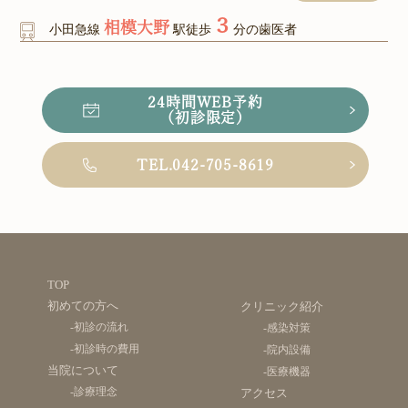
３
相模大野
小田急線
駅徒歩
分の歯医者
24時間WEB予約
（初診限定）
TEL.042-705-8619
TOP
初めての方へ
クリニック紹介
-初診の流れ
-感染対策
-初診時の費用
-院内設備
当院について
-医療機器
-診療理念
アクセス