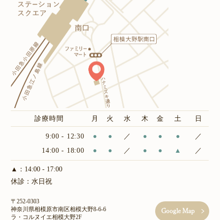
診療時間
月
火
水
木
金
土
日
9:00 - 12:30
●
●
／
●
●
●
／
14:00 - 18:00
●
●
／
●
●
▲
／
▲：14:00 - 17:00
休診：水日祝
〒252-0303
神奈川県相模原市南区相模大野8-6-6
Google Map
ラ・コルヌイエ相模大野2F