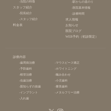
-当院の特徴
-駅からの道のり
スタッフ紹介
-医院基本情報
-院長紹介
-診療時間
-スタッフ紹介
求人情報
料金表
お知らせ
医院ブログ
WEB予約（初診限定）
診療内容
-歯周病治療
-マウスピース矯正
-予防歯科
-ホワイトニング
-根管治療
-噛み合わせ
-虫歯治療
-小児歯科
-親知らずの抜歯
-審美歯科
-インプラント
-メタルフリー治療
-入れ歯