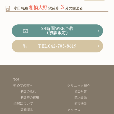
３
相模大野
小田急線
駅徒歩
分の歯医者
24時間WEB予約
（初診限定）
TEL.042-705-8619
TOP
初めての方へ
クリニック紹介
-初診の流れ
-感染対策
-初診時の費用
-院内設備
当院について
-医療機器
-診療理念
アクセス