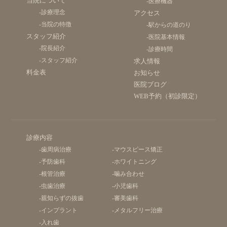
当院について
-医療機器
-診療理念
アクセス
-当院の特徴
-駅からの道のり
スタッフ紹介
-医院基本情報
-院長紹介
-診療時間
-スタッフ紹介
求人情報
料金表
お知らせ
医院ブログ
WEB予約（初診限定）
診療内容
-歯周病治療
-マウスピース矯正
-予防歯科
-ホワイトニング
-根管治療
-噛み合わせ
-虫歯治療
-小児歯科
-親知らずの抜歯
-審美歯科
-インプラント
-メタルフリー治療
-入れ歯