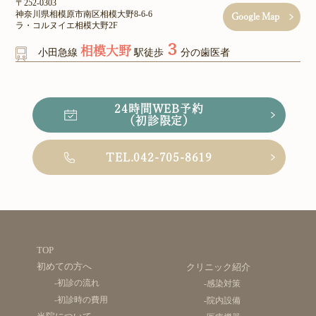
〒252-0303
神奈川県相模原市南区相模大野8-6-6
Google Map
ラ・コルヌイエ相模大野2F
３
相模大野
小田急線
駅徒歩
分の歯医者
24時間WEB予約
（初診限定）
TEL.042-705-8619
TOP
初めての方へ
クリニック紹介
-初診の流れ
-感染対策
-初診時の費用
-院内設備